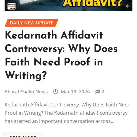
DAILY NEW UPDATE
Kedarnath Affidavit
Controversy: Why Does
Faith Need Proof in
Writing?
Bharat Shakti News
Mar 19, 2026
2
Kedarnath Affidavit Controversy: Why Does Faith Need
Proof in Writing? The Kedarnath affidavit controversy
has started an important conversation across…