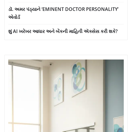
ડૉ. અમર પંડ્યાને ‘EMINENT DOCTOR PERSONALITY’
એવોર્ડ
શું AI ખરેખર આધાર અને બેંકની માહિતી ઍક્સેસ કરી શકે?