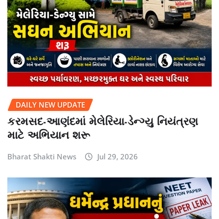
DAILY NEW UPDATE
કરમસદ-આણંદમાં મેલેરિયા-ડેન્ગ્યુ નિયંત્રણ
માટે અભિયાન શરૂ
Bharat Shakti News
Jul 29, 2026