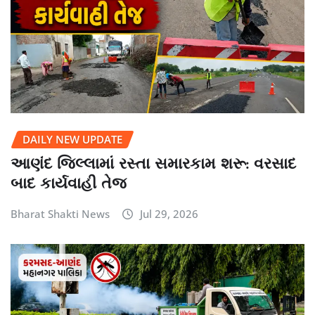
DAILY NEW UPDATE
આણંદ જિલ્લામાં રસ્તા સમારકામ શરૂ: વરસાદ
બાદ કાર્યવાહી તેજ
Bharat Shakti News
Jul 29, 2026