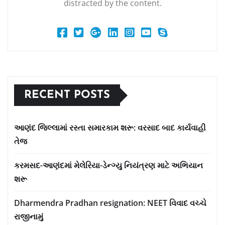
distracted by the content.
RECENT POSTS
આણંદ જિલ્લામાં રસ્તા સમારકામ શરૂ: વરસાદ બાદ કાર્યવાહી
તેજ
કરમસદ-આણંદમાં મેલેરિયા-ડેન્ગ્યુ નિયંત્રણ માટે અભિયાન
શરૂ
Dharmendra Pradhan resignation: NEET વિવાદ વચ્ચે
રાજીનામું